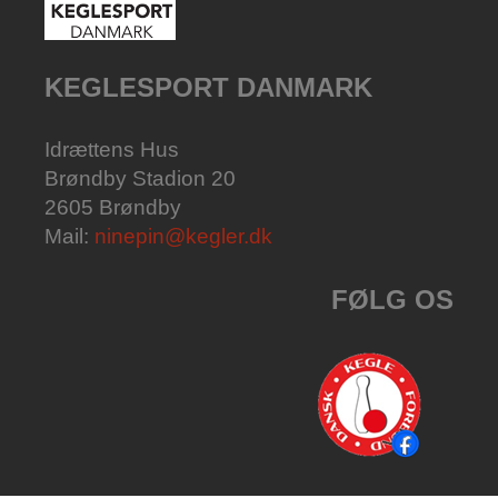
KEGLESPORT DANMARK
Idrættens Hus
Brøndby Stadion 20
2605 Brøndby
Mail:
ninepin@kegler.dk
FØLG OS