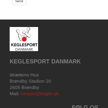
KEGLESPORT DANMARK
Idrættens Hus
Brøndby Stadion 20
2605 Brøndby
Mail:
ninepin@kegler.dk
FØLG OS