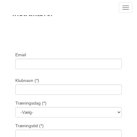
Toggl
Instruktører
navig
Email
Klubnavn
(*)
Træningsdag
(*)
Træningstid
(*)