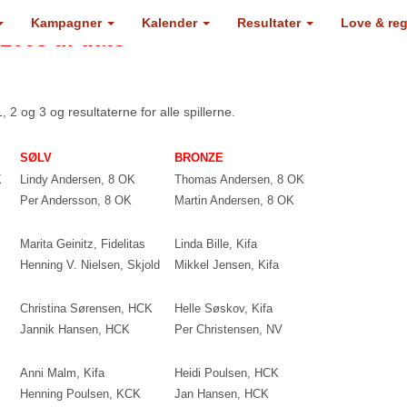
Kampagner
Kalender
Resultater
Love & re
2008 til dato
2 og 3 og resultaterne for alle spillerne.
SØLV
BRONZE
K
Lindy Andersen, 8 OK
Thomas Andersen, 8 OK
Per Andersson, 8 OK
Martin Andersen, 8 OK
Marita Geinitz, Fidelitas
Linda Bille, Kifa
Henning V. Nielsen, Skjold
Mikkel Jensen, Kifa
Christina Sørensen, HCK
Helle Søskov, Kifa
Jannik Hansen, HCK
Per Christensen, NV
Anni Malm, Kifa
Heidi Poulsen, HCK
Henning Poulsen, KCK
Jan Hansen, HCK