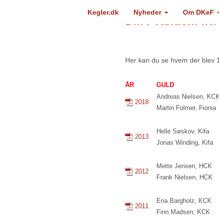
Kegler.dk
Nyheder
Om DKeF
DM i Tandem fra 
Her kan du se hvem der blev 1, 
ÅR
GULD
Andreas Nielsen, KC
2018
Martin Folmer, Fionia
Helle Søskov, Kifa
2013
Jonas Winding, Kifa
Mette Jensen, HCK
2012
Frank Nielsen, HCK
Ena Bargholz, KCK
2011
Finn Madsen, KCK