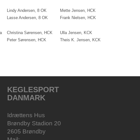
Lindy Andersen, 8 OK
Mette Jensen, HCK
Lasse Andersen, 8 OK
Frank Nielsen, HCK
a
Christina Sørensen, HCK
Ulla Jensen, KCK
Peter Sørensen, HCK
Theis K. Jensen, KCK
KEGLESPORT
DANMARK
Idrættens Hus
Brøndby Stadion 20
2605 Brøndby
Mail: