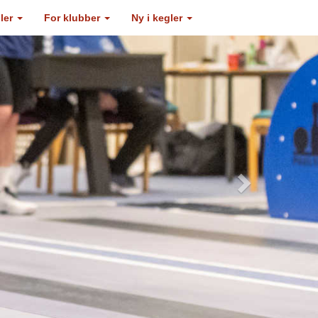
gler
For klubber
Ny i kegler
Next