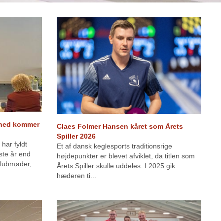
ghed kommer
Claes Folmer Hansen kåret som Årets
Spiller 2026
har fyldt
Et af dansk keglesports traditionsrige
ste år end
højdepunkter er blevet afviklet, da titlen som
klubmøder,
Årets Spiller skulle uddeles. I 2025 gik
hæderen ti...