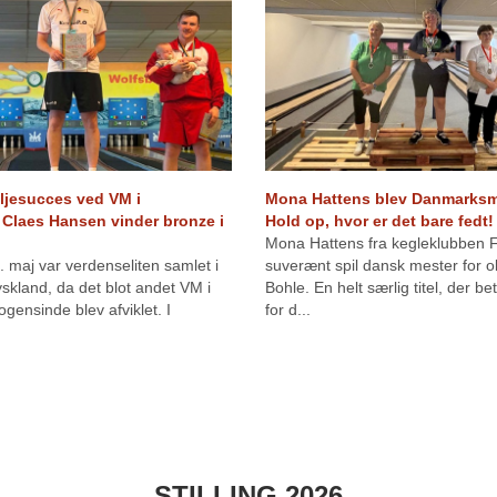
jesucces ved VM i
Mona Hattens blev Danmarksme
 Claes Hansen vinder bronze i
Hold op, hvor er det bare fedt!
Mona Hattens fra kegleklubben F
4. maj var verdenseliten samlet i
suverænt spil dansk mester for old
skland, da det blot andet VM i
Bohle. En helt særlig titel, der b
ogensinde blev afviklet. I
for d...
STILLING 2026