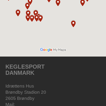
KEGLESPORT
DANMARK
Idrættens Hus
Brøndby Stadion 20
2605 Brøndby
Mail: