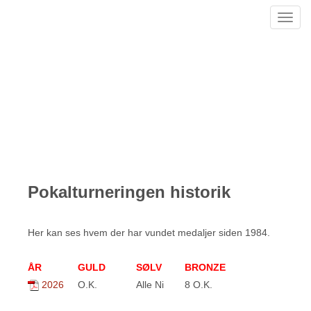
Toggl
navig
Pokalturneringen historik
Her kan ses hvem der har vundet medaljer siden 1984.
ÅR
GULD
SØLV
BRONZE
2026
O.K.
Alle Ni
8 O.K.