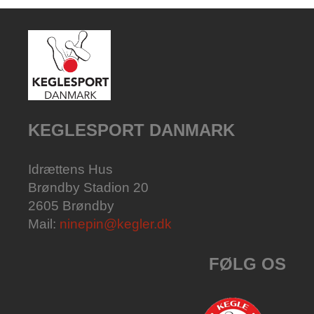
KEGLESPORT DANMARK
Idrættens Hus
Brøndby Stadion 20
2605 Brøndby
Mail:
ninepin@kegler.dk
FØLG OS