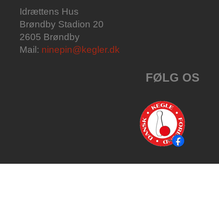
Idrættens Hus
Brøndby Stadion 20
2605 Brøndby
Mail:
ninepin@kegler.dk
FØLG OS