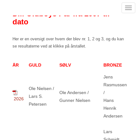
Toggl
DM Oldboys Par fra 2007 til
navig
dato
Her er en oversigt over hvem der blev nr. 1, 2 og 3, og du kan
se resultaterne ved at klikke på årstallet.
ÅR
GULD
SØLV
BRONZE
Jens
Rasmussen
Ole Nielsen /
Ole Andersen /
/
Lars S.
2026
Gunner Nielsen
Hans
Petersen
Henrik
Andersen
Lars
Schmidt