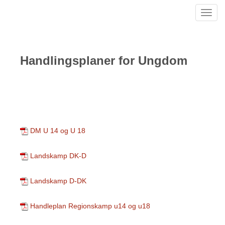
Toggl
navig
Handlingsplaner for Ungdom
DM U 14 og U 18
Landskamp DK-D
Landskamp D-DK
Handleplan Regionskamp u14 og u18