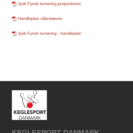
Jysk Fynsk turnering proportioner
Handleplan nålestævne
Jysk Fynsk turnering - handleplan
KEGLESPORT DANMARK