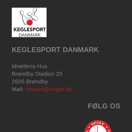
KEGLESPORT DANMARK
Idrættens Hus
Brøndby Stadion 20
2605 Brøndby
Mail:
ninepin@kegler.dk
FØLG OS