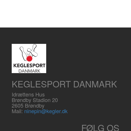
KEGLESPORT DANMARK
Idrættens Hus
Brøndby Stadion 20
2605 Brøndby
Mail:
ninepin@kegler.dk
FØLG OS